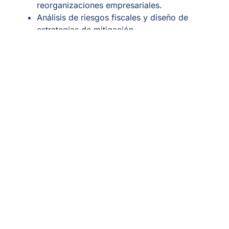
reorganizaciones empresariales.
Análisis de riesgos fiscales y diseño de
estrategias de mitigación.
Estructuración fiscal M&A
Procedimientos, Inspecciones & Controversia
Tributaria
Fiscalidad Internacional
Precios de Transferencia
Tributación Especial