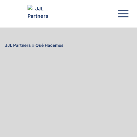
JJL Partners
»
Qué Hacemos